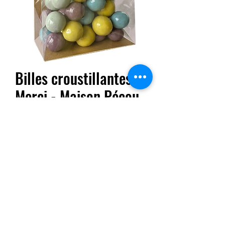
Billes croustillantes
Merci - Maison Pécou
Prix
7,95 €
Quantité
*
Ajouter au panier
Découvrez les Billes croustillantes Merci de la