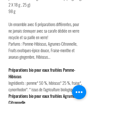
2 X 18 g , 25 g)
98 g
Un ensemble avec 6 préparations différentes, pour
ne jamais s'ennuyer avec sa carafe dédiée en verre
recycle et sa paille en verre!
Parfums : Pomme-Hibiscus, Agrumes-Citronnelle,
Fruits exotiques-épice douce, Fraise-menthe et
ananas-gingembre, Hibiscus...
Préparations bio pour eaux fruitées Pomme-
Hibiscus
Ingrédients : pomme* 50 %, hibiscus* 25 %, fraise*,
cynorrhodon*. * issus de l'agriculture biologique.
Préparations bio pour eaux fruitées
Agrumes-
Citronnelle
Ingrédients : écorce de citron * 24,2 %, écorce
d'orange* 24,2 %, menthe*, badiane*, citronnelle*
9,7 %, gingembre*. * issus de l'agriculture