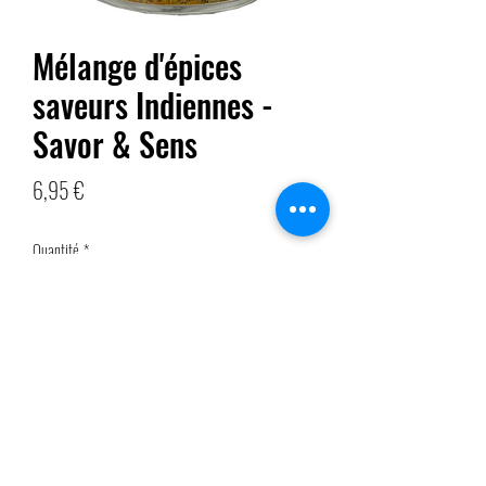
Mélange d'épices
saveurs Indiennes -
Savor & Sens
Prix
6,95 €
Quantité
*
Ajouter au panier
Embarquez pour un voyage gustatif en Inde avec
notre Mélange d'épices saveurs indiennes. Ce
mélange riche et complexe de curry, curcuma,