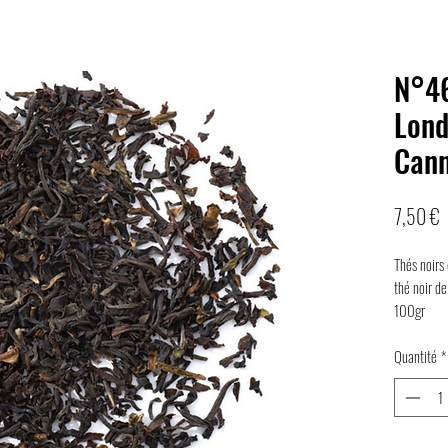
N°46
Lond
Can
P
7,50 €
Thés noirs 
thé noir de
100gr
Quantité
*