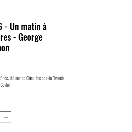
 - Un matin à
res - George
non
rix
d'Inde, thé noir de Chine, thé noir du Rwanda,
 Ceylan.