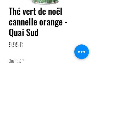
Thé vert de noël
cannelle orange -
Quai Sud
Prix
9,95 €
Quantité
*
Ajouter au panier
Plongez dans l’esprit festif avec notre thé vert de
Noël, délicieusement parfumé, le thé vert se marie
parfaitement aux arômes chaleureux de l’orange et
de la cannelle. Chaque gorgée évoque les souvenirs