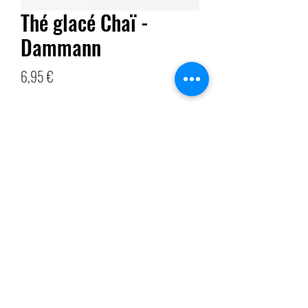
Thé glacé Chaï -
Dammann
Prix
6,95 €
Quantité
*
Ajouter au panier
Thé noir aromatisé selon une recette indienne.
Épices indiennes rehaussées de morceaux de
gingembre, clous de girofle, baies rouges et
cardamome. Faire infuser un sachet 5 minutes dans
1 litre d'eau à 90°C. Laissez refroidir et verser sur
glace dans une carafe. À conserver au frais et à