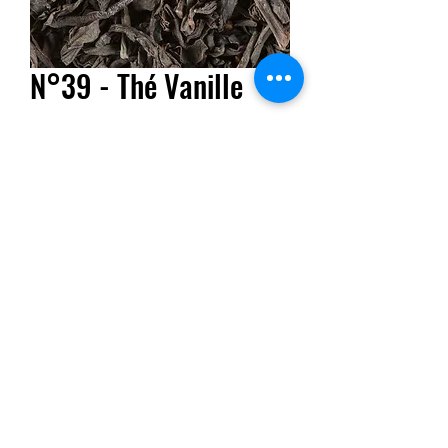
N°39 - Thé Vanille
Prix
6,90 €
Quantité
*
Ajouter au panier
Mélange de thés noirs parfumé à l'arôme vanille,
enrichi de morceaux de gousses de vanille et de
pétales de fleur.
Prix aux 100g.