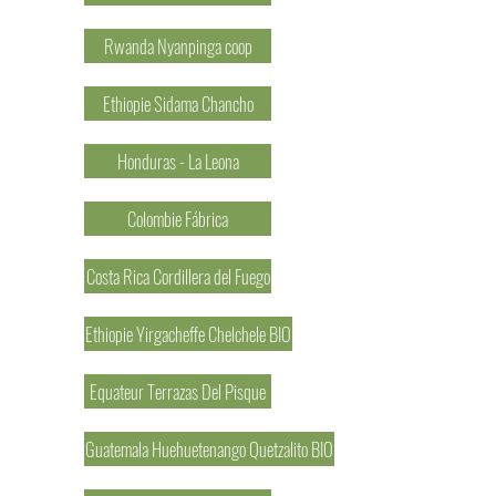
Rwanda Nyanpinga coop
Ethiopie Sidama Chancho
Honduras - La Leona
Colombie Fábrica
Costa Rica Cordillera del Fuego
Ethiopie Yirgacheffe Chelchele BIO
Equateur Terrazas Del Pisque
Guatemala Huehuetenango Quetzalito BIO