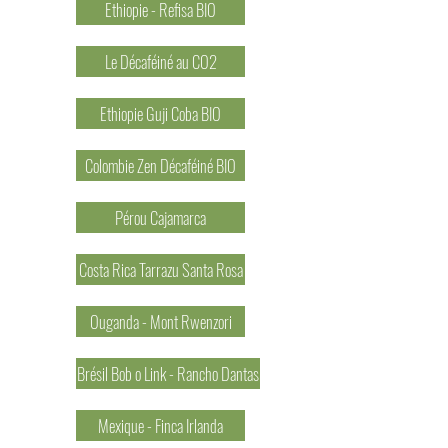
Ethiopie - Refisa BIO
Le Décaféiné au CO2
Ethiopie Guji Coba BIO
Colombie Zen Décaféiné BIO
Pérou Cajamarca
Costa Rica Tarrazu Santa Rosa
Ouganda - Mont Rwenzori
Brésil Bob o Link - Rancho Dantas
Mexique - Finca Irlanda