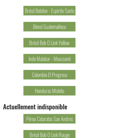
Brésil Bobilon - Espirito Santo
Blend Guatemalteco
Brésil Bob O Link Yellow
Inde Malabar - Moussoné
Colombie El Progreso
Honduras Miskito
Actuellement indisponible
Pérou Cataratas San Andres
Brésil Bob O Link Rouge