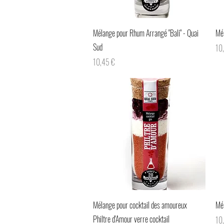
Aperçu rapide
Mélange pour Rhum Arrangé "Bali" - Quai
Mél
Sud
Pri
10
Prix
10,45 €
Aperçu rapide
Mélange pour cocktail des amoureux
Mél
Philtre d'Amour verre cocktail
Pri
10