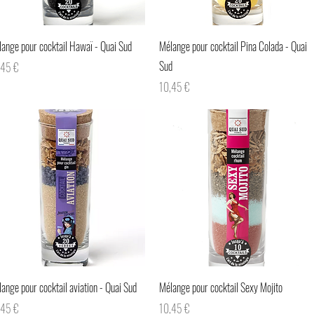
Aperçu rapide
Aperçu rapide
ange pour cocktail Hawaï - Quai Sud
Mélange pour cocktail Pina Colada - Quai
Sud
x
,45 €
Prix
10,45 €
Aperçu rapide
Aperçu rapide
ange pour cocktail aviation - Quai Sud
Mélange pour cocktail Sexy Mojito
x
Prix
,45 €
10,45 €