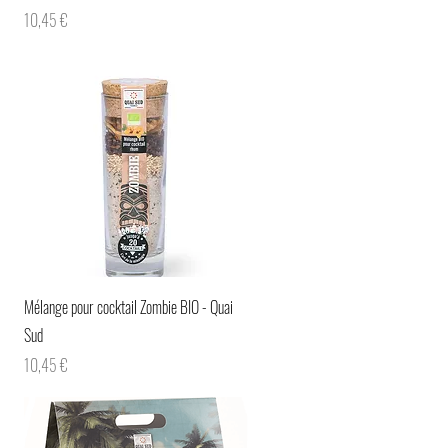
Prix
10,45 €
Aperçu rapide
Mélange pour cocktail Zombie BIO - Quai
Sud
Prix
10,45 €