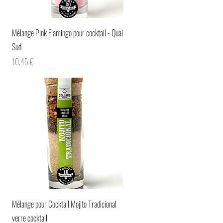
Aperçu rapide
Mélange Pink Flamingo pour cocktail - Quai
Sud
Prix
10,45 €
Aperçu rapide
Mélange pour Cocktail Mojito Tradicional
verre cocktail