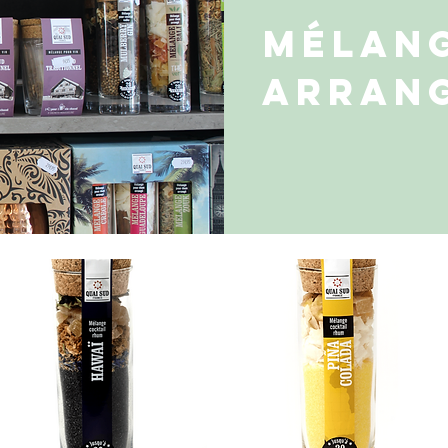
Mélan
arrang