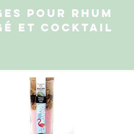
ges pour Rhum
é et cocktail