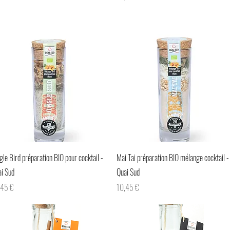
Aperçu rapide
Aperçu rapide
gle Bird préparation BIO pour cocktail -
Mai Tai préparation BIO mélange cocktail -
i Sud
Quai Sud
x
Prix
,45 €
10,45 €