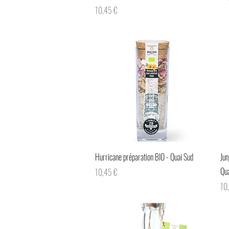
Prix
10,45 €
Aperçu rapide
Hurricane préparation BIO - Quai Sud
Jun
Qua
Prix
10,45 €
Pri
10