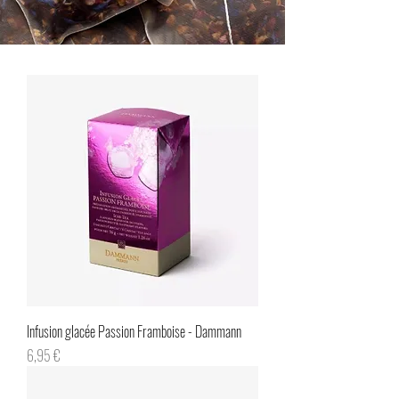
Infusion glacée Passion Framboise - Dammann
Prix
6,95 €