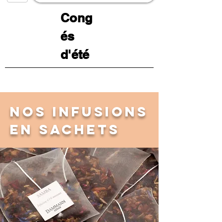
Cong
és
d'été
nos infusions
en sachets