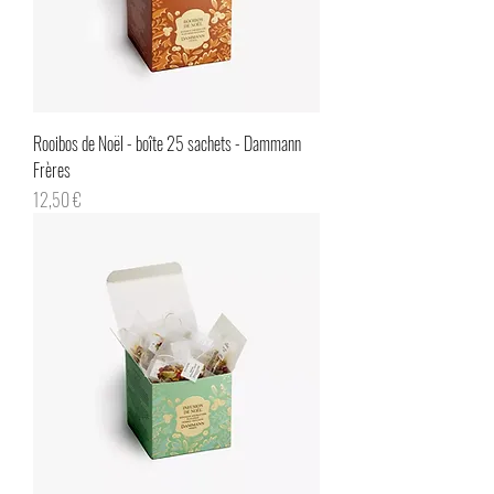
Rooibos de Noël - boîte 25 sachets - Dammann
Frères
Prix
12,50 €