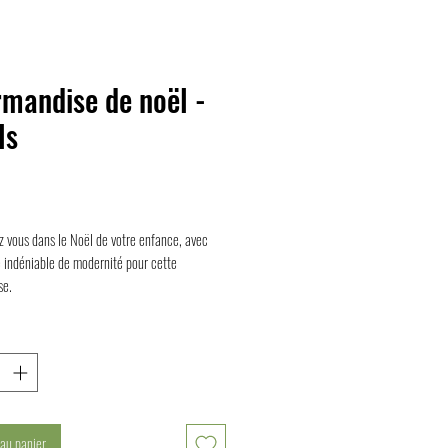
mandise de noël -
ls
rix
z vous dans le Noël de votre enfance, avec
 indéniable de modernité pour cette
se.
 au panier