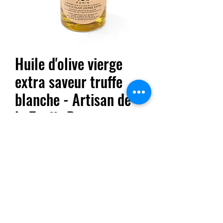
Huile d'olive vierge
extra saveur truffe
blanche - Artisan de
la Truffe Par
Prix
18,95 €
Quantité
*
Ajouter au panier