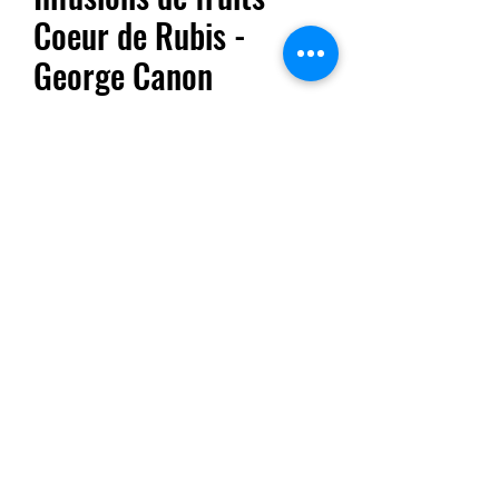
Coeur de Rubis -
George Canon
Prix
7,90 €
Quantité
*
Ajouter au panier
Morceaux de pomme, gingembre, hibiscus, cannelle,
réglisse.
100gr
05 61 86 60 82