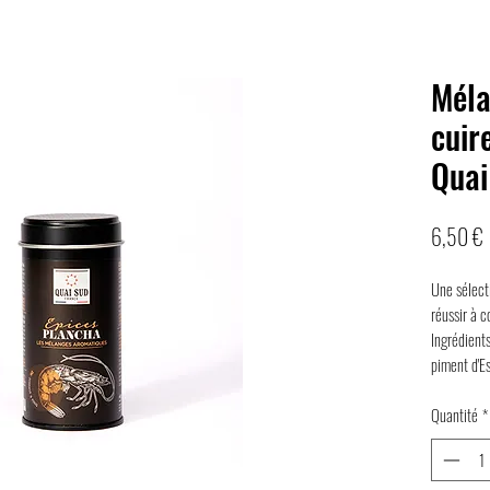
Méla
cuir
Quai
P
6,50 €
Une sélect
réussir à 
Ingrédients
piment d'E
Quantité
*