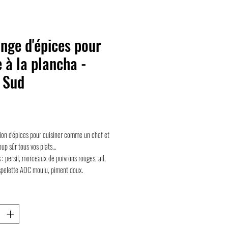
nge d'épices pour
e à la plancha -
 Sud
rix
ion d'épices pour cuisiner comme un chef et
coup sûr tous vos plats…
 : persil, morceaux de poivrons rouges, ail,
spelette AOC moulu, piment doux.